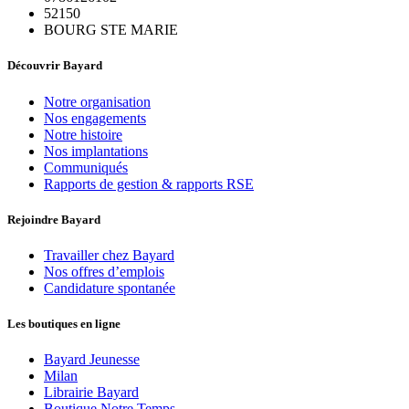
52150
BOURG STE MARIE
Découvrir Bayard
Notre organisation
Nos engagements
Notre histoire
Nos implantations
Communiqués
Rapports de gestion & rapports RSE
Rejoindre Bayard
Travailler chez Bayard
Nos offres d’emplois
Candidature spontanée
Les boutiques en ligne
Bayard Jeunesse
Milan
Librairie Bayard
Boutique Notre Temps