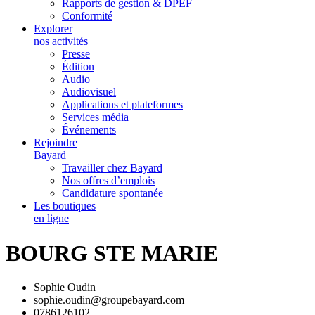
Rapports de gestion & DPEF
Conformité
Explorer
nos activités
Presse
Édition
Audio
Audiovisuel
Applications et plateformes
Services média
Événements
Rejoindre
Bayard
Travailler chez Bayard
Nos offres d’emplois
Candidature spontanée
Les boutiques
en ligne
BOURG STE MARIE
Sophie Oudin
sophie.oudin@groupebayard.com
0786126102