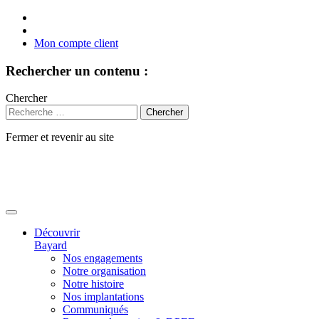
Mon compte client
Rechercher un contenu :
Chercher
Fermer et revenir au site
Aller
au
contenu
Découvrir
Bayard
Nos engagements
Notre organisation
Notre histoire
Nos implantations
Communiqués