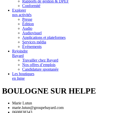
Rapports de gestion & DPEF
Conformité
Explorer
nos activités
Presse
Édition
Audio
Audiovisuel
Applications et plateformes
Services média
Événements
Rejoindre
Bayard
Travailler chez Bayard
Nos offres d’emplois
Candidature spontanée
Les boutiques
en ligne
BOULOGNE SUR HELPE
Marie Lutun
marie.lutun@groupebayard.com
0608838343