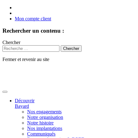
Mon compte client
Rechercher un contenu :
Chercher
Fermer et revenir au site
Aller
au
contenu
Découvrir
Bayard
Nos engagements
Notre organisation
Notre histoire
Nos implantations
Communiqués