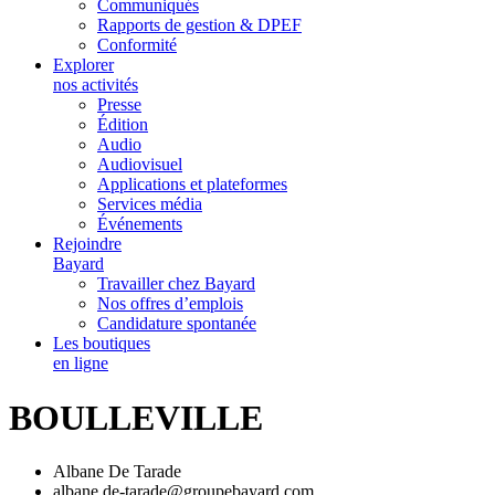
Communiqués
Rapports de gestion & DPEF
Conformité
Explorer
nos activités
Presse
Édition
Audio
Audiovisuel
Applications et plateformes
Services média
Événements
Rejoindre
Bayard
Travailler chez Bayard
Nos offres d’emplois
Candidature spontanée
Les boutiques
en ligne
BOULLEVILLE
Albane De Tarade
albane.de-tarade@groupebayard.com