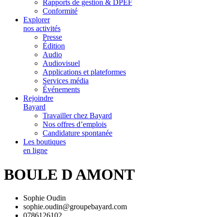
Rapports de gestion & DPEF
Conformité
Explorer
nos activités
Presse
Édition
Audio
Audiovisuel
Applications et plateformes
Services média
Événements
Rejoindre
Bayard
Travailler chez Bayard
Nos offres d’emplois
Candidature spontanée
Les boutiques
en ligne
BOULE D AMONT
Sophie Oudin
sophie.oudin@groupebayard.com
0786126102