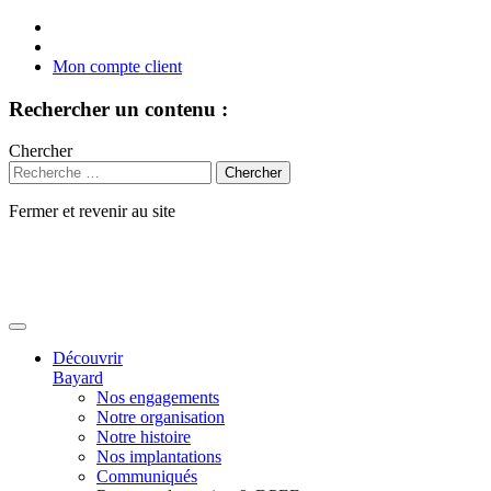
Mon compte client
Rechercher un contenu :
Chercher
Fermer et revenir au site
Aller
au
contenu
Découvrir
Bayard
Nos engagements
Notre organisation
Notre histoire
Nos implantations
Communiqués