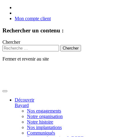
Mon compte client
Rechercher un contenu :
Chercher
Fermer et revenir au site
Aller
au
contenu
Découvrir
Bayard
Nos engagements
Notre organisation
Notre histoire
Nos implantations
Communiqués