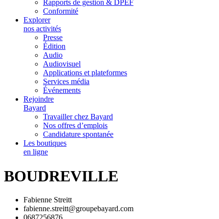
Rapports de gestion & DPEF
Conformité
Explorer
nos activités
Presse
Édition
Audio
Audiovisuel
Applications et plateformes
Services média
Événements
Rejoindre
Bayard
Travailler chez Bayard
Nos offres d’emplois
Candidature spontanée
Les boutiques
en ligne
BOUDREVILLE
Fabienne Streitt
fabienne.streitt@groupebayard.com
0687256876