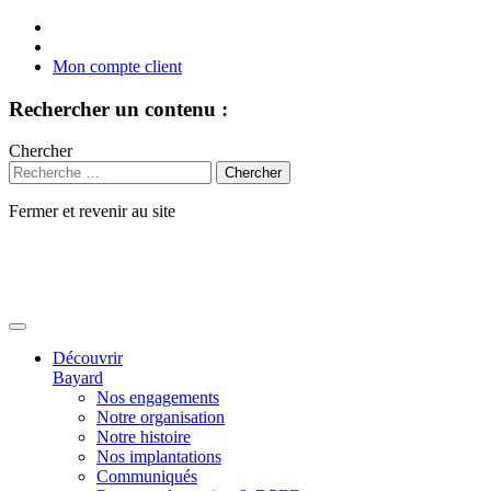
Mon compte client
Rechercher un contenu :
Chercher
Fermer et revenir au site
Aller
au
contenu
Découvrir
Bayard
Nos engagements
Notre organisation
Notre histoire
Nos implantations
Communiqués