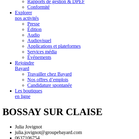
Rapports de gestion & DPEF
Conformité
Explorer
nos activités
Presse
Édition
Audio
Audiovisuel
Applications et plateformes
Services média
Événements
Rejoindre
Bayard
Travailler chez Bayard
Nos offres d’emplois
Candidature spontanée
Les boutiques
en ligne
BOSSAY SUR CLAISE
Julia Jovignot
julia.jovignot@groupebayard.com
0637106754