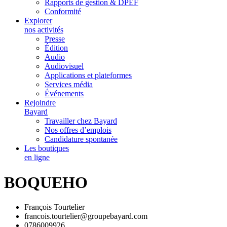
Rapports de gestion & DPEF
Conformité
Explorer
nos activités
Presse
Édition
Audio
Audiovisuel
Applications et plateformes
Services média
Événements
Rejoindre
Bayard
Travailler chez Bayard
Nos offres d’emplois
Candidature spontanée
Les boutiques
en ligne
BOQUEHO
François Tourtelier
francois.tourtelier@groupebayard.com
0786009926