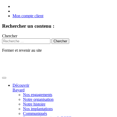
Mon compte client
Rechercher un contenu :
Chercher
Fermer et revenir au site
Aller
au
contenu
Découvrir
Bayard
Nos engagements
Notre organisation
Notre histoire
Nos implantations
Communiqués