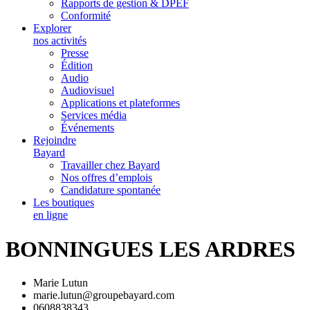
Rapports de gestion & DPEF
Conformité
Explorer
nos activités
Presse
Édition
Audio
Audiovisuel
Applications et plateformes
Services média
Événements
Rejoindre
Bayard
Travailler chez Bayard
Nos offres d’emplois
Candidature spontanée
Les boutiques
en ligne
BONNINGUES LES ARDRES
Marie Lutun
marie.lutun@groupebayard.com
0608838343