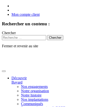
Mon compte client
Rechercher un contenu :
Chercher
Fermer et revenir au site
Aller
au
contenu
Découvrir
Bayard
Nos engagements
Notre organisation
Notre histoire
Nos implantations
Communiqués