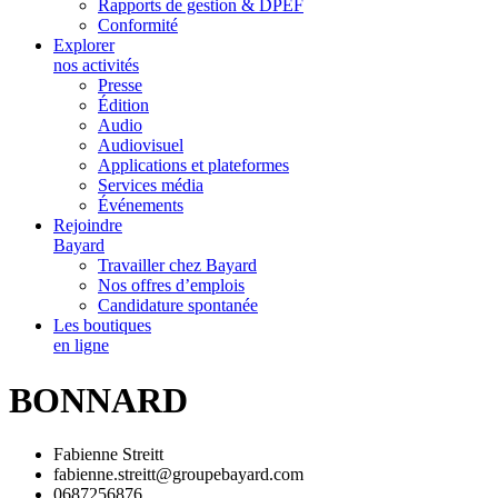
Rapports de gestion & DPEF
Conformité
Explorer
nos activités
Presse
Édition
Audio
Audiovisuel
Applications et plateformes
Services média
Événements
Rejoindre
Bayard
Travailler chez Bayard
Nos offres d’emplois
Candidature spontanée
Les boutiques
en ligne
BONNARD
Fabienne Streitt
fabienne.streitt@groupebayard.com
0687256876