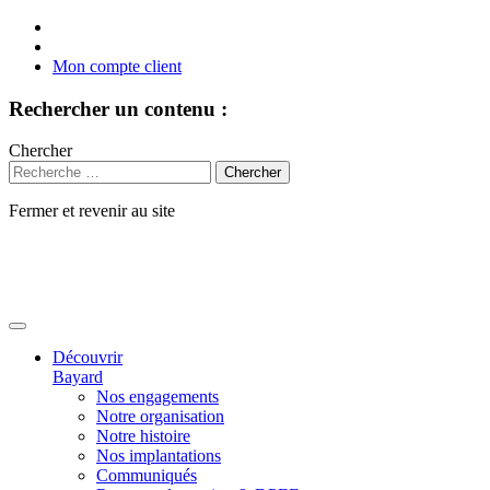
Mon compte client
Rechercher un contenu :
Chercher
Fermer et revenir au site
Aller
au
contenu
Découvrir
Bayard
Nos engagements
Notre organisation
Notre histoire
Nos implantations
Communiqués