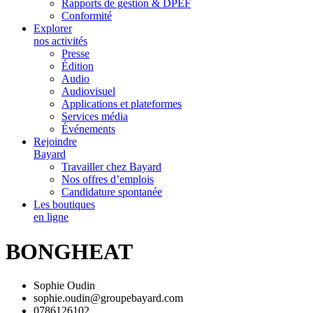
Rapports de gestion & DPEF
Conformité
Explorer
nos activités
Presse
Édition
Audio
Audiovisuel
Applications et plateformes
Services média
Événements
Rejoindre
Bayard
Travailler chez Bayard
Nos offres d’emplois
Candidature spontanée
Les boutiques
en ligne
BONGHEAT
Sophie Oudin
sophie.oudin@groupebayard.com
0786126102