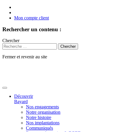
Mon compte client
Rechercher un contenu :
Chercher
Fermer et revenir au site
Aller
au
contenu
Découvrir
Bayard
Nos engagements
Notre organisation
Notre histoire
Nos implantations
Communiqués