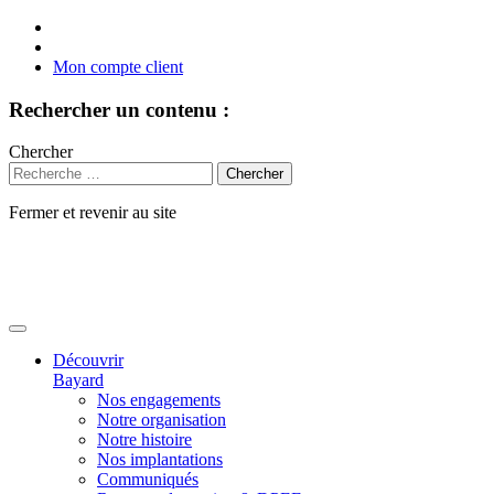
Mon compte client
Rechercher un contenu :
Chercher
Fermer et revenir au site
Aller
au
contenu
Découvrir
Bayard
Nos engagements
Notre organisation
Notre histoire
Nos implantations
Communiqués