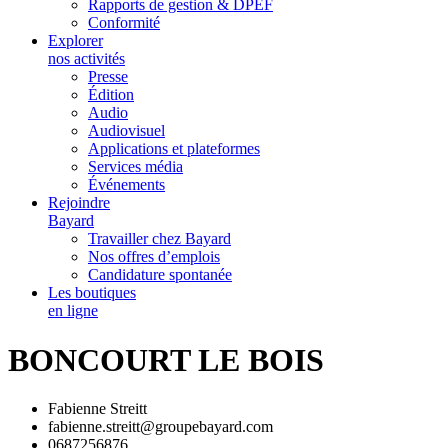
Rapports de gestion & DPEF
Conformité
Explorer
nos activités
Presse
Édition
Audio
Audiovisuel
Applications et plateformes
Services média
Événements
Rejoindre
Bayard
Travailler chez Bayard
Nos offres d’emplois
Candidature spontanée
Les boutiques
en ligne
BONCOURT LE BOIS
Fabienne Streitt
fabienne.streitt@groupebayard.com
0687256876