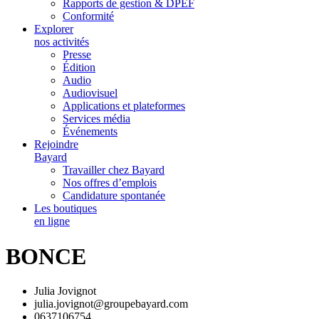
Rapports de gestion & DPEF
Conformité
Explorer
nos activités
Presse
Édition
Audio
Audiovisuel
Applications et plateformes
Services média
Événements
Rejoindre
Bayard
Travailler chez Bayard
Nos offres d’emplois
Candidature spontanée
Les boutiques
en ligne
BONCE
Julia Jovignot
julia.jovignot@groupebayard.com
0637106754