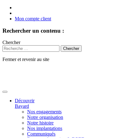
Mon compte client
Rechercher un contenu :
Chercher
Fermer et revenir au site
Aller
au
contenu
Découvrir
Bayard
Nos engagements
Notre organisation
Notre histoire
Nos implantations
Communiqués