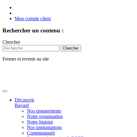
Mon compte client
Rechercher un contenu :
Chercher
Fermer et revenir au site
Aller
au
contenu
Découvrir
Bayard
Nos engagements
Notre organisation
Notre histoire
Nos implantations
Communiqués