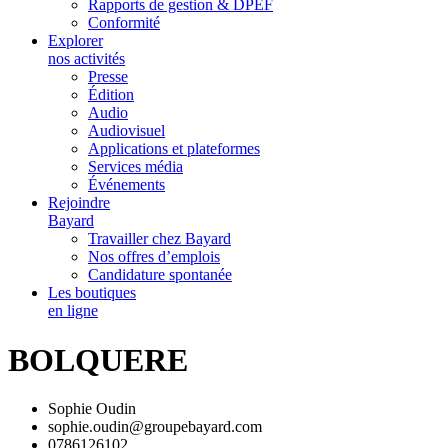
Rapports de gestion & DPEF
Conformité
Explorer
nos activités
Presse
Édition
Audio
Audiovisuel
Applications et plateformes
Services média
Événements
Rejoindre
Bayard
Travailler chez Bayard
Nos offres d’emplois
Candidature spontanée
Les boutiques
en ligne
BOLQUERE
Sophie Oudin
sophie.oudin@groupebayard.com
0786126102