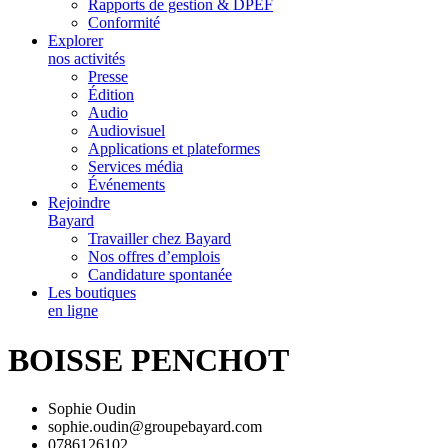
Rapports de gestion & DPEF
Conformité
Explorer
nos activités
Presse
Édition
Audio
Audiovisuel
Applications et plateformes
Services média
Événements
Rejoindre
Bayard
Travailler chez Bayard
Nos offres d’emplois
Candidature spontanée
Les boutiques
en ligne
BOISSE PENCHOT
Sophie Oudin
sophie.oudin@groupebayard.com
0786126102