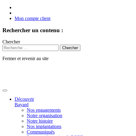
Mon compte client
Rechercher un contenu :
Chercher
Fermer et revenir au site
Aller
au
contenu
Découvrir
Bayard
Nos engagements
Notre organisation
Notre histoire
Nos implantations
Communiqués