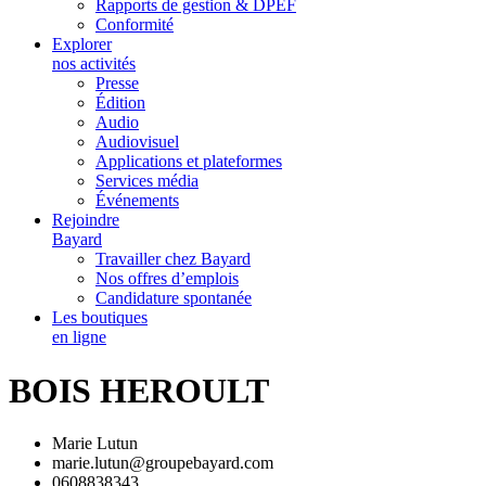
Rapports de gestion & DPEF
Conformité
Explorer
nos activités
Presse
Édition
Audio
Audiovisuel
Applications et plateformes
Services média
Événements
Rejoindre
Bayard
Travailler chez Bayard
Nos offres d’emplois
Candidature spontanée
Les boutiques
en ligne
BOIS HEROULT
Marie Lutun
marie.lutun@groupebayard.com
0608838343