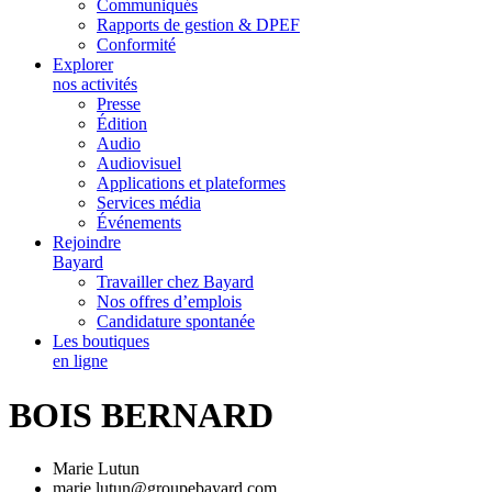
Communiqués
Rapports de gestion & DPEF
Conformité
Explorer
nos activités
Presse
Édition
Audio
Audiovisuel
Applications et plateformes
Services média
Événements
Rejoindre
Bayard
Travailler chez Bayard
Nos offres d’emplois
Candidature spontanée
Les boutiques
en ligne
BOIS BERNARD
Marie Lutun
marie.lutun@groupebayard.com