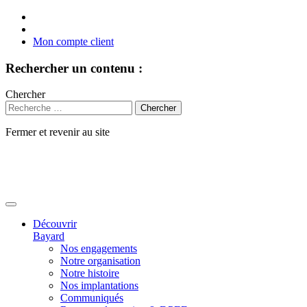
Mon compte client
Rechercher un contenu :
Chercher
Fermer et revenir au site
Aller
au
contenu
Découvrir
Bayard
Nos engagements
Notre organisation
Notre histoire
Nos implantations
Communiqués