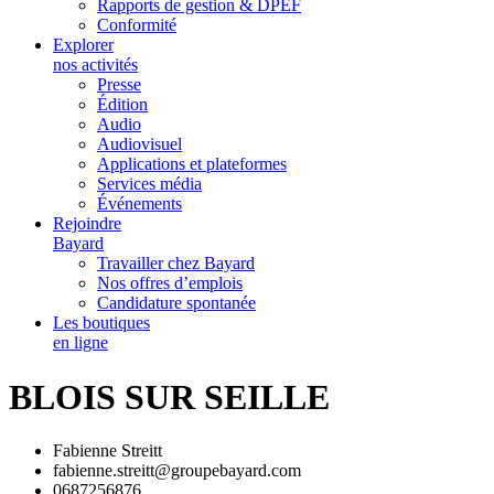
Rapports de gestion & DPEF
Conformité
Explorer
nos activités
Presse
Édition
Audio
Audiovisuel
Applications et plateformes
Services média
Événements
Rejoindre
Bayard
Travailler chez Bayard
Nos offres d’emplois
Candidature spontanée
Les boutiques
en ligne
BLOIS SUR SEILLE
Fabienne Streitt
fabienne.streitt@groupebayard.com
0687256876