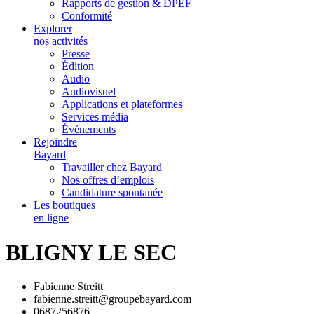
Rapports de gestion & DPEF
Conformité
Explorer
nos activités
Presse
Édition
Audio
Audiovisuel
Applications et plateformes
Services média
Événements
Rejoindre
Bayard
Travailler chez Bayard
Nos offres d’emplois
Candidature spontanée
Les boutiques
en ligne
BLIGNY LE SEC
Fabienne Streitt
fabienne.streitt@groupebayard.com
0687256876