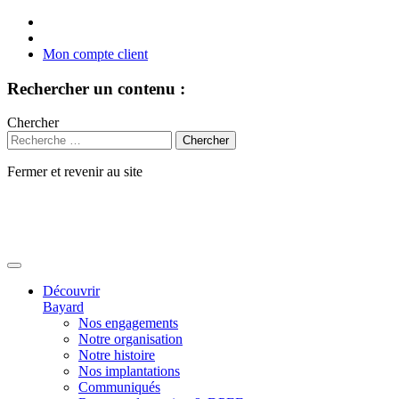
Mon compte client
Rechercher un contenu :
Chercher
Fermer et revenir au site
Aller
au
contenu
Découvrir
Bayard
Nos engagements
Notre organisation
Notre histoire
Nos implantations
Communiqués