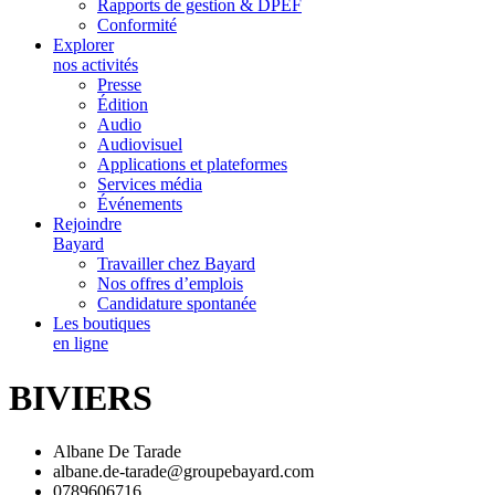
Rapports de gestion & DPEF
Conformité
Explorer
nos activités
Presse
Édition
Audio
Audiovisuel
Applications et plateformes
Services média
Événements
Rejoindre
Bayard
Travailler chez Bayard
Nos offres d’emplois
Candidature spontanée
Les boutiques
en ligne
BIVIERS
Albane De Tarade
albane.de-tarade@groupebayard.com
0789606716