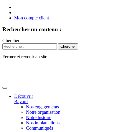
Mon compte client
Rechercher un contenu :
Chercher
Fermer et revenir au site
Aller
au
contenu
Découvrir
Bayard
Nos engagements
Notre organisation
Notre histoire
Nos implantations
Communiqués