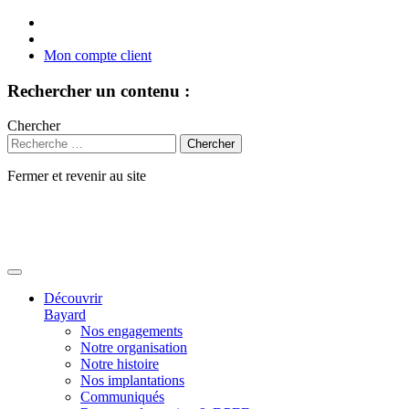
Mon compte client
Rechercher un contenu :
Chercher
Fermer et revenir au site
Aller
au
contenu
Découvrir
Bayard
Nos engagements
Notre organisation
Notre histoire
Nos implantations
Communiqués