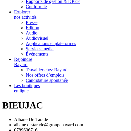
Rapports de gestion & DPEF
Conformité
Explorer
nos activités
Presse
Édition
Audio
Audiovisuel
Applications et plateformes
Services média
Événements
Rejoindre
Bayard
Travailler chez Bayard
Nos offres d’emplois
Candidature spontanée
Les boutiques
en ligne
BIEUJAC
Albane De Tarade
albane.de-tarade@groupebayard.com
0789606716