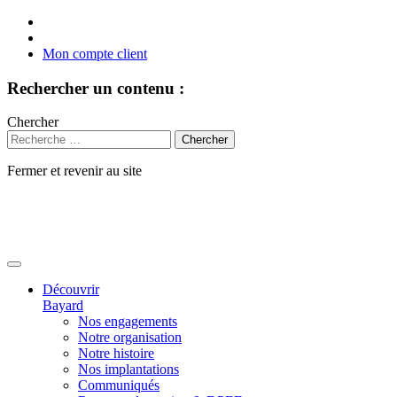
Mon compte client
Rechercher un contenu :
Chercher
Fermer et revenir au site
Aller
au
contenu
Découvrir
Bayard
Nos engagements
Notre organisation
Notre histoire
Nos implantations
Communiqués