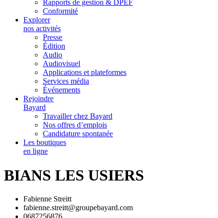
Rapports de gestion & DPEF
Conformité
Explorer
nos activités
Presse
Édition
Audio
Audiovisuel
Applications et plateformes
Services média
Événements
Rejoindre
Bayard
Travailler chez Bayard
Nos offres d’emplois
Candidature spontanée
Les boutiques
en ligne
BIANS LES USIERS
Fabienne Streitt
fabienne.streitt@groupebayard.com
0687256876