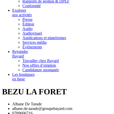
Rapports de gestion & DPEF
Conformité
Explorer
nos activités
Presse
Édition
Audio
Audiovisuel
Applications et plateformes
Services média
Événements
Rejoindre
Bayard
Travailler chez Bayard
Nos offres d’emplois
Candidature spontanée
Les boutiques
en ligne
BEZU LA FORET
Albane De Tarade
albane.de-tarade@groupebayard.com
0789606716