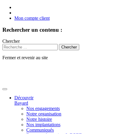
Mon compte client
Rechercher un contenu :
Chercher
Fermer et revenir au site
Aller
au
contenu
Découvrir
Bayard
Nos engagements
Notre organisation
Notre histoire
Nos implantations
Communiqués