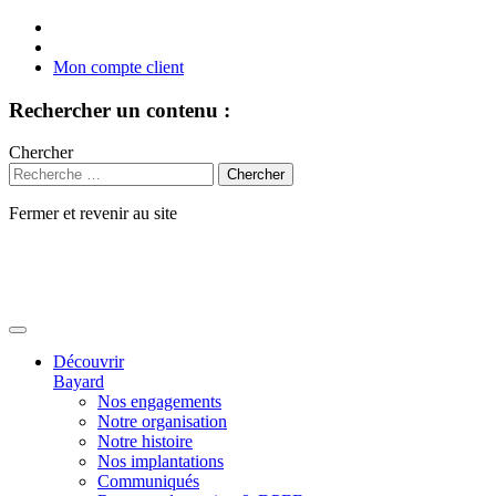
Mon compte client
Rechercher un contenu :
Chercher
Fermer et revenir au site
Aller
au
contenu
Découvrir
Bayard
Nos engagements
Notre organisation
Notre histoire
Nos implantations
Communiqués