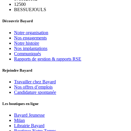
12500
BESSUEJOULS
Découvrir Bayard
Notre organisation
Nos engagements
Notre histoire
Nos implantations
Communiqués
Rapports de gestion & rapports RSE
Rejoindre Bayard
Travailler chez Bayard
Nos offres d’emplois
Candidature spontanée
Les boutiques en ligne
Bayard Jeunesse
Milan
Librairie Bayard
Boutique Notre Temps