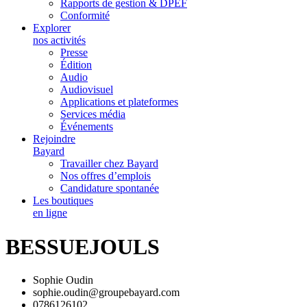
Rapports de gestion & DPEF
Conformité
Explorer
nos activités
Presse
Édition
Audio
Audiovisuel
Applications et plateformes
Services média
Événements
Rejoindre
Bayard
Travailler chez Bayard
Nos offres d’emplois
Candidature spontanée
Les boutiques
en ligne
BESSUEJOULS
Sophie Oudin
sophie.oudin@groupebayard.com
0786126102