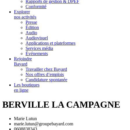
Rapports de gestion & DPEF
Conformité
Explorer
nos activités
Presse
Édition
Audio
Audiovisuel
Applications et plateformes
Services média
Événements
Rejoindre
Bayard
Travailler chez Bayard
Nos offres d’emplois
Candidature spontanée
Les boutiques
en ligne
BERVILLE LA CAMPAGNE
Marie Lutun
marie.lutun@groupebayard.com
0608838343