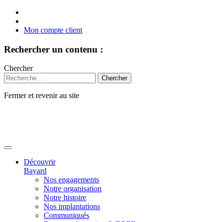
Mon compte client
Rechercher un contenu :
Chercher
Fermer et revenir au site
Aller
au
contenu
Découvrir
Bayard
Nos engagements
Notre organisation
Notre histoire
Nos implantations
Communiqués