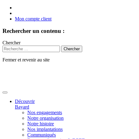
Mon compte client
Rechercher un contenu :
Chercher
Fermer et revenir au site
Aller
au
contenu
Découvrir
Bayard
Nos engagements
Notre organisation
Notre histoire
Nos implantations
Communiqués