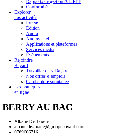
Rapports de gestion & DPEF
Conformité
Explorer
nos activités
Presse
Édition
Audio
Audiovisuel
Applications et plateformes
Services média
Événements
Rejoindre
Bayard
Travailler chez Bayard
Nos offres d’emplois
Candidature spontanée
Les boutiques
en ligne
BERRY AU BAC
Albane De Tarade
albane.de-tarade@groupebayard.com
0789606716