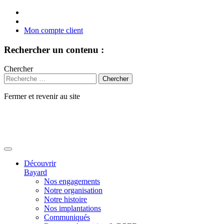
Mon compte client
Rechercher un contenu :
Chercher
Fermer et revenir au site
Aller
au
contenu
Découvrir
Bayard
Nos engagements
Notre organisation
Notre histoire
Nos implantations
Communiqués