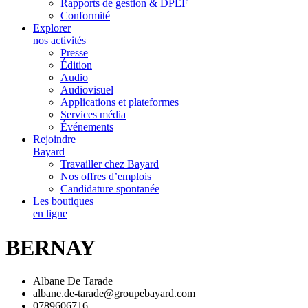
Rapports de gestion & DPEF
Conformité
Explorer
nos activités
Presse
Édition
Audio
Audiovisuel
Applications et plateformes
Services média
Événements
Rejoindre
Bayard
Travailler chez Bayard
Nos offres d’emplois
Candidature spontanée
Les boutiques
en ligne
BERNAY
Albane De Tarade
albane.de-tarade@groupebayard.com
0789606716