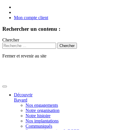
Mon compte client
Rechercher un contenu :
Chercher
Fermer et revenir au site
Aller
au
contenu
Découvrir
Bayard
Nos engagements
Notre organisation
Notre histoire
Nos implantations
Communiqués