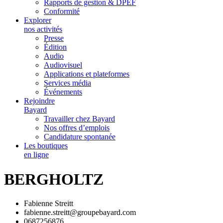
Rapports de gestion & DPEF
Conformité
Explorer
nos activités
Presse
Édition
Audio
Audiovisuel
Applications et plateformes
Services média
Événements
Rejoindre
Bayard
Travailler chez Bayard
Nos offres d’emplois
Candidature spontanée
Les boutiques
en ligne
BERGHOLTZ
Fabienne Streitt
fabienne.streitt@groupebayard.com
0687256876