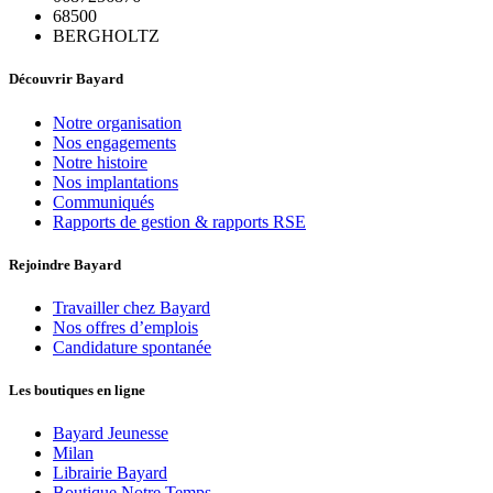
68500
BERGHOLTZ
Découvrir Bayard
Notre organisation
Nos engagements
Notre histoire
Nos implantations
Communiqués
Rapports de gestion & rapports RSE
Rejoindre Bayard
Travailler chez Bayard
Nos offres d’emplois
Candidature spontanée
Les boutiques en ligne
Bayard Jeunesse
Milan
Librairie Bayard
Boutique Notre Temps