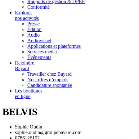
Rapports de gestion & DPEF
Conformité
Explorer
nos activités
Presse
Édition
Audio
Audiovisuel
Applications et plateformes
Services média
Événements
Rejoindre
Bayard
Travailler chez Bayard
Nos offres d’emplois
Candidature spontanée
Les boutiques
en ligne
BELVIS
Sophie Oudin
sophie.oudin@groupebayard.com
0786126102