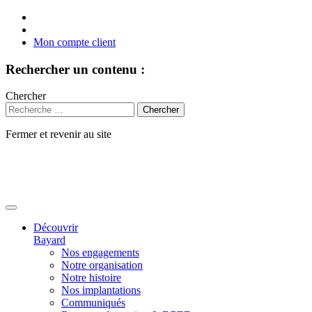
Mon compte client
Rechercher un contenu :
Chercher
Fermer et revenir au site
Aller
au
contenu
Découvrir
Bayard
Nos engagements
Notre organisation
Notre histoire
Nos implantations
Communiqués