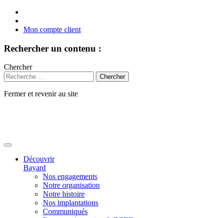
Mon compte client
Rechercher un contenu :
Chercher
Fermer et revenir au site
Aller
au
contenu
Découvrir
Bayard
Nos engagements
Notre organisation
Notre histoire
Nos implantations
Communiqués