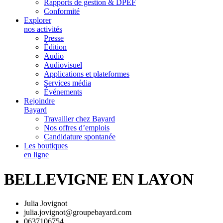
Rapports de gestion & DPEF
Conformité
Explorer
nos activités
Presse
Édition
Audio
Audiovisuel
Applications et plateformes
Services média
Événements
Rejoindre
Bayard
Travailler chez Bayard
Nos offres d’emplois
Candidature spontanée
Les boutiques
en ligne
BELLEVIGNE EN LAYON
Julia Jovignot
julia.jovignot@groupebayard.com
0637106754