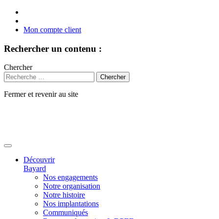
Mon compte client
Rechercher un contenu :
Chercher
Fermer et revenir au site
Aller
au
contenu
Découvrir
Bayard
Nos engagements
Notre organisation
Notre histoire
Nos implantations
Communiqués