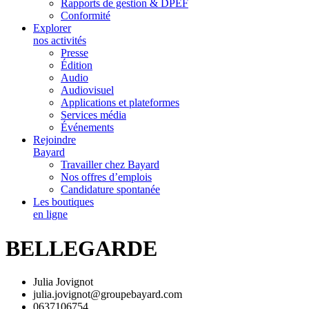
Rapports de gestion & DPEF
Conformité
Explorer
nos activités
Presse
Édition
Audio
Audiovisuel
Applications et plateformes
Services média
Événements
Rejoindre
Bayard
Travailler chez Bayard
Nos offres d’emplois
Candidature spontanée
Les boutiques
en ligne
BELLEGARDE
Julia Jovignot
julia.jovignot@groupebayard.com
0637106754