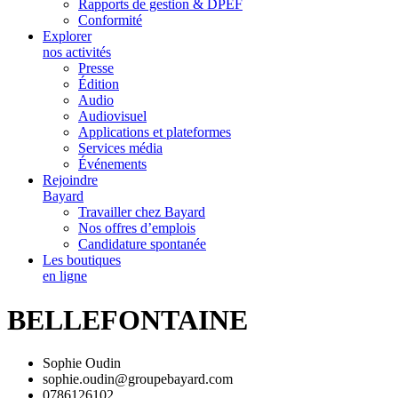
Rapports de gestion & DPEF
Conformité
Explorer
nos activités
Presse
Édition
Audio
Audiovisuel
Applications et plateformes
Services média
Événements
Rejoindre
Bayard
Travailler chez Bayard
Nos offres d’emplois
Candidature spontanée
Les boutiques
en ligne
BELLEFONTAINE
Sophie Oudin
sophie.oudin@groupebayard.com
0786126102