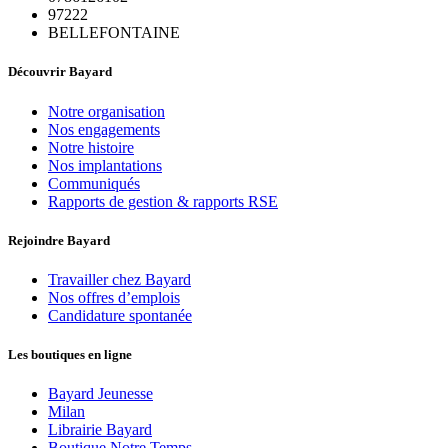
97222
BELLEFONTAINE
Découvrir Bayard
Notre organisation
Nos engagements
Notre histoire
Nos implantations
Communiqués
Rapports de gestion & rapports RSE
Rejoindre Bayard
Travailler chez Bayard
Nos offres d’emplois
Candidature spontanée
Les boutiques en ligne
Bayard Jeunesse
Milan
Librairie Bayard
Boutique Notre Temps