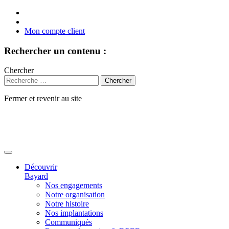
Mon compte client
Rechercher un contenu :
Chercher
Fermer et revenir au site
Aller
au
contenu
Découvrir
Bayard
Nos engagements
Notre organisation
Notre histoire
Nos implantations
Communiqués