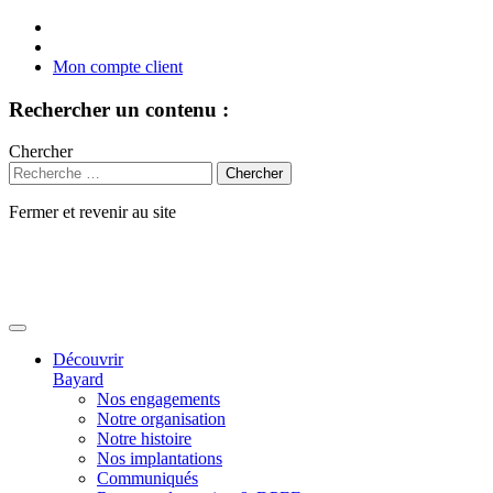
Mon compte client
Rechercher un contenu :
Chercher
Fermer et revenir au site
Aller
au
contenu
Découvrir
Bayard
Nos engagements
Notre organisation
Notre histoire
Nos implantations
Communiqués