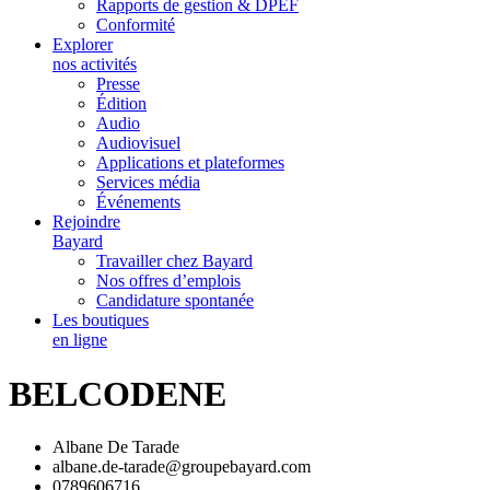
Rapports de gestion & DPEF
Conformité
Explorer
nos activités
Presse
Édition
Audio
Audiovisuel
Applications et plateformes
Services média
Événements
Rejoindre
Bayard
Travailler chez Bayard
Nos offres d’emplois
Candidature spontanée
Les boutiques
en ligne
BELCODENE
Albane De Tarade
albane.de-tarade@groupebayard.com
0789606716