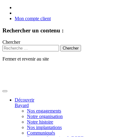
Mon compte client
Rechercher un contenu :
Chercher
Fermer et revenir au site
Aller
au
contenu
Découvrir
Bayard
Nos engagements
Notre organisation
Notre histoire
Nos implantations
Communiqués