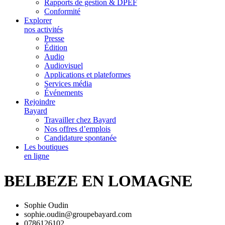
Rapports de gestion & DPEF
Conformité
Explorer
nos activités
Presse
Édition
Audio
Audiovisuel
Applications et plateformes
Services média
Événements
Rejoindre
Bayard
Travailler chez Bayard
Nos offres d’emplois
Candidature spontanée
Les boutiques
en ligne
BELBEZE EN LOMAGNE
Sophie Oudin
sophie.oudin@groupebayard.com
0786126102