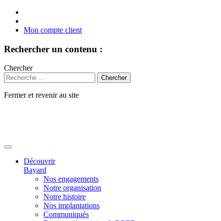
Mon compte client
Rechercher un contenu :
Chercher
Fermer et revenir au site
Aller
au
contenu
Découvrir
Bayard
Nos engagements
Notre organisation
Notre histoire
Nos implantations
Communiqués