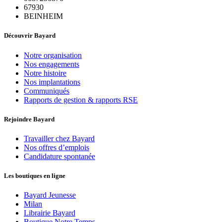
67930
BEINHEIM
Découvrir Bayard
Notre organisation
Nos engagements
Notre histoire
Nos implantations
Communiqués
Rapports de gestion & rapports RSE
Rejoindre Bayard
Travailler chez Bayard
Nos offres d’emplois
Candidature spontanée
Les boutiques en ligne
Bayard Jeunesse
Milan
Librairie Bayard
Boutique Notre Temps