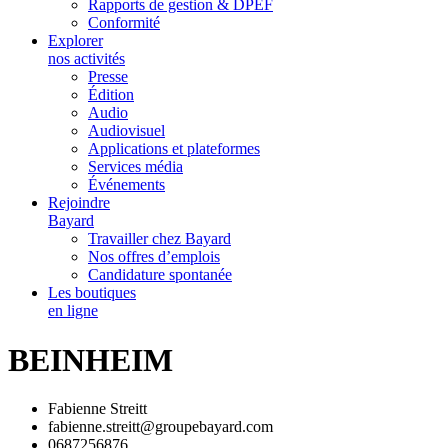
Rapports de gestion & DPEF
Conformité
Explorer
nos activités
Presse
Édition
Audio
Audiovisuel
Applications et plateformes
Services média
Événements
Rejoindre
Bayard
Travailler chez Bayard
Nos offres d’emplois
Candidature spontanée
Les boutiques
en ligne
BEINHEIM
Fabienne Streitt
fabienne.streitt@groupebayard.com
0687256876