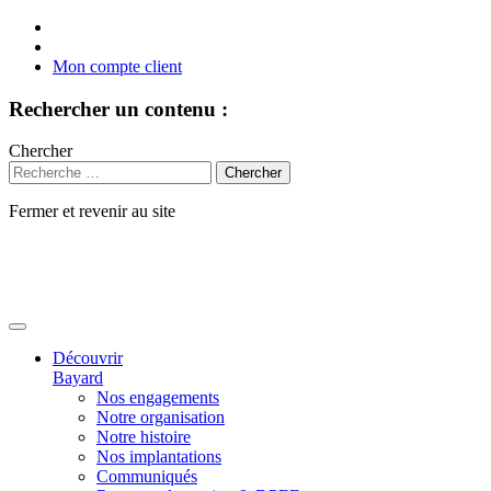
Mon compte client
Rechercher un contenu :
Chercher
Fermer et revenir au site
Aller
au
contenu
Découvrir
Bayard
Nos engagements
Notre organisation
Notre histoire
Nos implantations
Communiqués