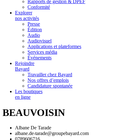
Rapports de gestion & DPEF
Conformité
Explorer
nos activités
Presse
Édition
Audio
Audiovisuel
Applications et plateformes
Services média
Événements
Rejoindre
Bayard
Travailler chez Bayard
Nos offres d’emplois
Candidature spontanée
Les boutiques
en ligne
BEAUVOISIN
Albane De Tarade
albane.de-tarade@groupebayard.com
0789606716