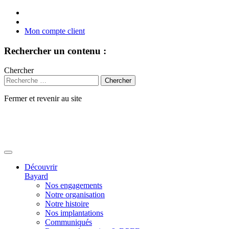
Mon compte client
Rechercher un contenu :
Chercher
Fermer et revenir au site
Aller
au
contenu
Découvrir
Bayard
Nos engagements
Notre organisation
Notre histoire
Nos implantations
Communiqués