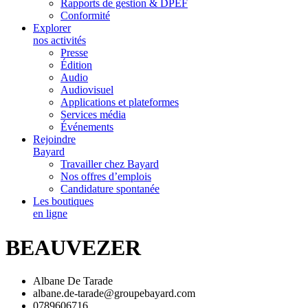
Rapports de gestion & DPEF
Conformité
Explorer
nos activités
Presse
Édition
Audio
Audiovisuel
Applications et plateformes
Services média
Événements
Rejoindre
Bayard
Travailler chez Bayard
Nos offres d’emplois
Candidature spontanée
Les boutiques
en ligne
BEAUVEZER
Albane De Tarade
albane.de-tarade@groupebayard.com
0789606716