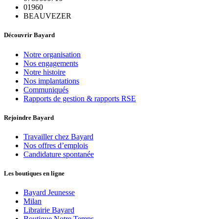
01960
BEAUVEZER
Découvrir Bayard
Notre organisation
Nos engagements
Notre histoire
Nos implantations
Communiqués
Rapports de gestion & rapports RSE
Rejoindre Bayard
Travailler chez Bayard
Nos offres d’emplois
Candidature spontanée
Les boutiques en ligne
Bayard Jeunesse
Milan
Librairie Bayard
Boutique Notre Temps