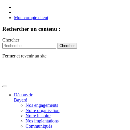
Mon compte client
Rechercher un contenu :
Chercher
Fermer et revenir au site
Aller
au
contenu
Découvrir
Bayard
Nos engagements
Notre organisation
Notre histoire
Nos implantations
Communiqués