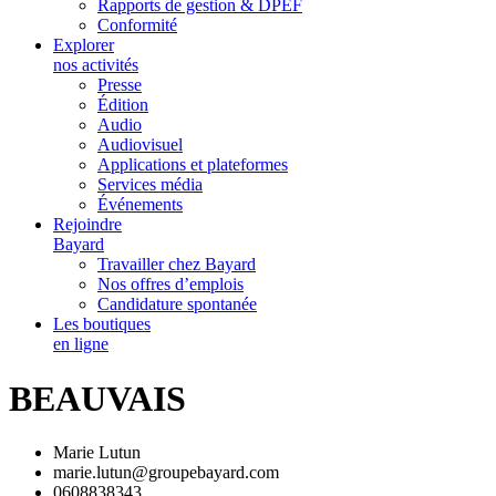
Rapports de gestion & DPEF
Conformité
Explorer
nos activités
Presse
Édition
Audio
Audiovisuel
Applications et plateformes
Services média
Événements
Rejoindre
Bayard
Travailler chez Bayard
Nos offres d’emplois
Candidature spontanée
Les boutiques
en ligne
BEAUVAIS
Marie Lutun
marie.lutun@groupebayard.com
0608838343