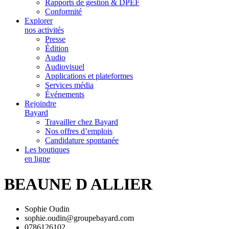
Rapports de gestion & DPEF
Conformité
Explorer
nos activités
Presse
Édition
Audio
Audiovisuel
Applications et plateformes
Services média
Événements
Rejoindre
Bayard
Travailler chez Bayard
Nos offres d’emplois
Candidature spontanée
Les boutiques
en ligne
BEAUNE D ALLIER
Sophie Oudin
sophie.oudin@groupebayard.com
0786126102