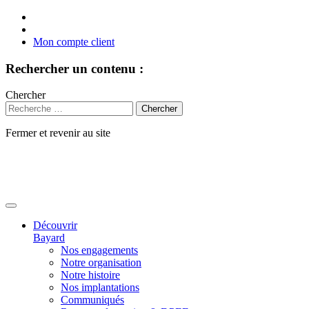
Mon compte client
Rechercher un contenu :
Chercher
Fermer et revenir au site
Aller
au
contenu
Découvrir
Bayard
Nos engagements
Notre organisation
Notre histoire
Nos implantations
Communiqués