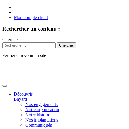
Mon compte client
Rechercher un contenu :
Chercher
Fermer et revenir au site
Aller
au
contenu
Découvrir
Bayard
Nos engagements
Notre organisation
Notre histoire
Nos implantations
Communiqués