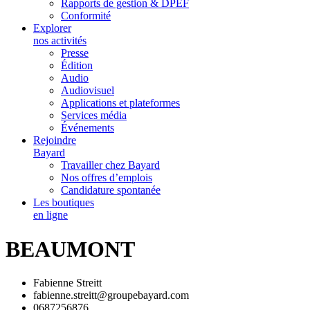
Rapports de gestion & DPEF
Conformité
Explorer
nos activités
Presse
Édition
Audio
Audiovisuel
Applications et plateformes
Services média
Événements
Rejoindre
Bayard
Travailler chez Bayard
Nos offres d’emplois
Candidature spontanée
Les boutiques
en ligne
BEAUMONT
Fabienne Streitt
fabienne.streitt@groupebayard.com
0687256876