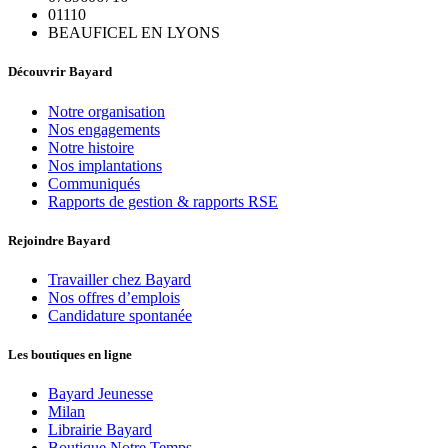
01110
BEAUFICEL EN LYONS
Découvrir Bayard
Notre organisation
Nos engagements
Notre histoire
Nos implantations
Communiqués
Rapports de gestion & rapports RSE
Rejoindre Bayard
Travailler chez Bayard
Nos offres d’emplois
Candidature spontanée
Les boutiques en ligne
Bayard Jeunesse
Milan
Librairie Bayard
Boutique Notre Temps