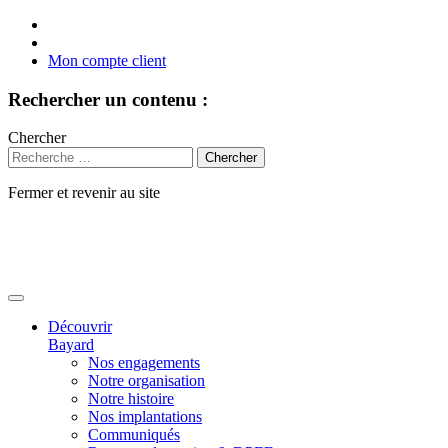
Mon compte client
Rechercher un contenu :
Chercher
Fermer et revenir au site
Aller
au
contenu
Découvrir
Bayard
Nos engagements
Notre organisation
Notre histoire
Nos implantations
Communiqués