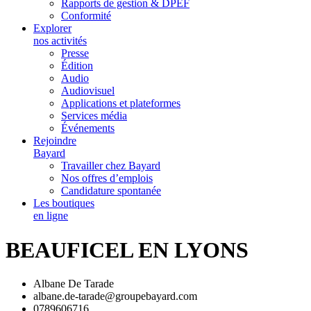
Rapports de gestion & DPEF
Conformité
Explorer
nos activités
Presse
Édition
Audio
Audiovisuel
Applications et plateformes
Services média
Événements
Rejoindre
Bayard
Travailler chez Bayard
Nos offres d’emplois
Candidature spontanée
Les boutiques
en ligne
BEAUFICEL EN LYONS
Albane De Tarade
albane.de-tarade@groupebayard.com
0789606716