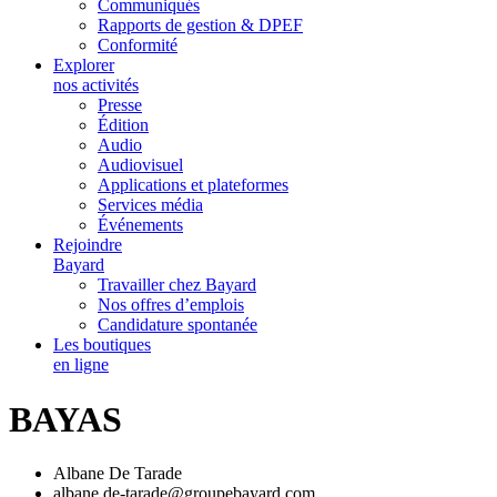
Communiqués
Rapports de gestion & DPEF
Conformité
Explorer
nos activités
Presse
Édition
Audio
Audiovisuel
Applications et plateformes
Services média
Événements
Rejoindre
Bayard
Travailler chez Bayard
Nos offres d’emplois
Candidature spontanée
Les boutiques
en ligne
BAYAS
Albane De Tarade
albane.de-tarade@groupebayard.com