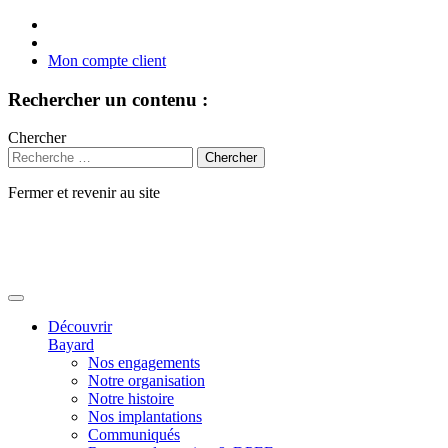
Mon compte client
Rechercher un contenu :
Chercher
Fermer et revenir au site
Aller
au
contenu
Découvrir
Bayard
Nos engagements
Notre organisation
Notre histoire
Nos implantations
Communiqués