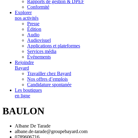
Rapports de gestion & DPEF
Conformité
Explorer
nos activités
Presse
Édition
Audio
Audiovisuel
Applications et plateformes
Services média
Événements
Rejoindre
Bayard
Travailler chez Bayard
Nos offres d’emplois
Candidature spontanée
Les boutiques
en ligne
BAULON
Albane De Tarade
albane.de-tarade@groupebayard.com
0789606716