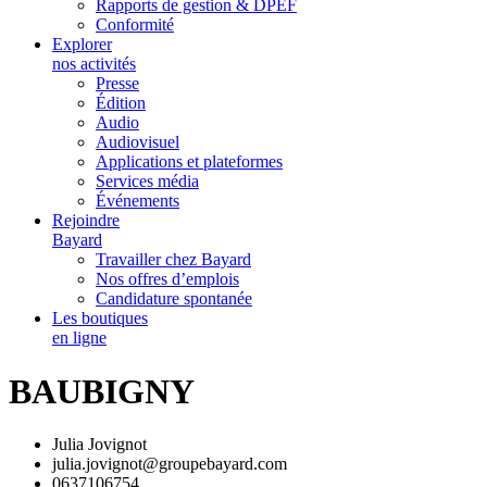
Rapports de gestion & DPEF
Conformité
Explorer
nos activités
Presse
Édition
Audio
Audiovisuel
Applications et plateformes
Services média
Événements
Rejoindre
Bayard
Travailler chez Bayard
Nos offres d’emplois
Candidature spontanée
Les boutiques
en ligne
BAUBIGNY
Julia Jovignot
julia.jovignot@groupebayard.com
0637106754