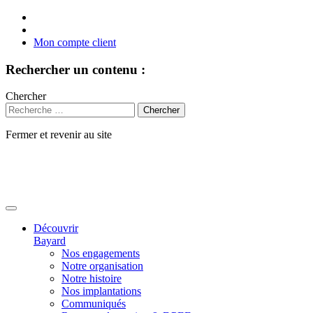
Mon compte client
Rechercher un contenu :
Chercher
Fermer et revenir au site
Aller
au
contenu
Découvrir
Bayard
Nos engagements
Notre organisation
Notre histoire
Nos implantations
Communiqués