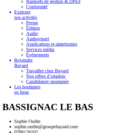
Rapports de gestion & DPEF
Conformité
Explorer
nos activités
Presse
Édition
Audio
Audiovisuel
Applications et plateformes
Services média
Événements
Rejoindre
Bayard
Travailler chez Bayard
Nos offres d’emplois
Candidature spontanée
Les boutiques
en ligne
BASSIGNAC LE BAS
Sophie Oudin
sophie.oudin@groupebayard.com
0786126102