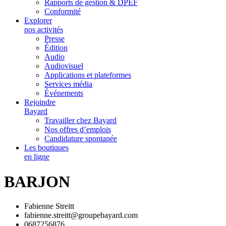
Rapports de gestion & DPEF
Conformité
Explorer
nos activités
Presse
Édition
Audio
Audiovisuel
Applications et plateformes
Services média
Événements
Rejoindre
Bayard
Travailler chez Bayard
Nos offres d’emplois
Candidature spontanée
Les boutiques
en ligne
BARJON
Fabienne Streitt
fabienne.streitt@groupebayard.com
0687256876