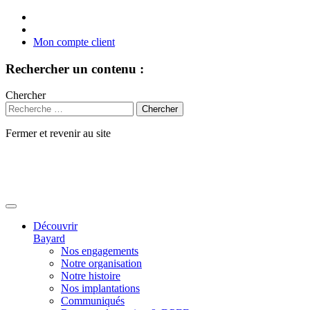
Mon compte client
Rechercher un contenu :
Chercher
Fermer et revenir au site
Aller
au
contenu
Découvrir
Bayard
Nos engagements
Notre organisation
Notre histoire
Nos implantations
Communiqués