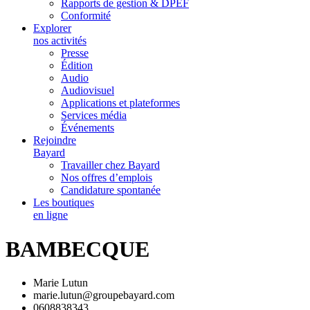
Rapports de gestion & DPEF
Conformité
Explorer
nos activités
Presse
Édition
Audio
Audiovisuel
Applications et plateformes
Services média
Événements
Rejoindre
Bayard
Travailler chez Bayard
Nos offres d’emplois
Candidature spontanée
Les boutiques
en ligne
BAMBECQUE
Marie Lutun
marie.lutun@groupebayard.com
0608838343