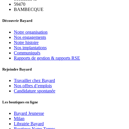
59470
BAMBECQUE
Découvrir Bayard
Notre organisation
Nos engagements
Notre histoire
Nos implantations
Communiqués
Rapports de gestion & rapports RSE
Rejoindre Bayard
Travailler chez Bayard
Nos offres d’emplois
Candidature spontanée
Les boutiques en ligne
Bayard Jeunesse
Milan
Librairie Bayard
Boutique Notre Temps