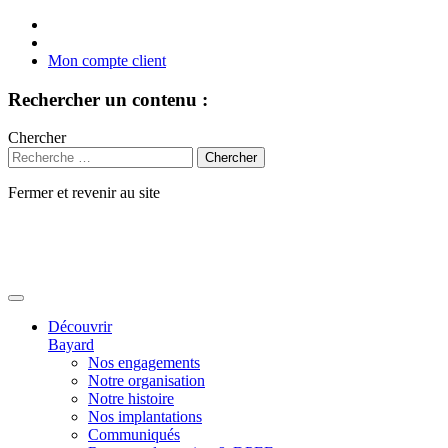
Mon compte client
Rechercher un contenu :
Chercher
Fermer et revenir au site
Aller
au
contenu
Découvrir
Bayard
Nos engagements
Notre organisation
Notre histoire
Nos implantations
Communiqués