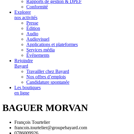
Rapports de gestion & DPEF
Conformité
Explorer
nos activités
Presse
Édition
Audio
Audiovisuel
Applications et plateformes
Services média
Événements
Rejoindre
Bayard
Travailler chez Bayard
Nos offres d’emplois
Candidature spontanée
Les boutiques
en ligne
BAGUER MORVAN
François Tourtelier
francois.tourtelier@groupebayard.com
0786009926