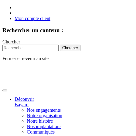
Mon compte client
Rechercher un contenu :
Chercher
Fermer et revenir au site
Aller
au
contenu
Découvrir
Bayard
Nos engagements
Notre organisation
Notre histoire
Nos implantations
Communiqués