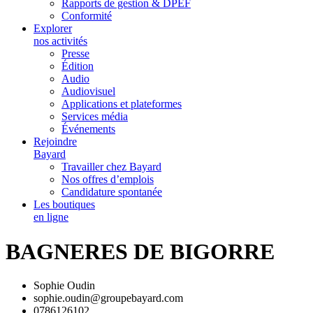
Rapports de gestion & DPEF
Conformité
Explorer
nos activités
Presse
Édition
Audio
Audiovisuel
Applications et plateformes
Services média
Événements
Rejoindre
Bayard
Travailler chez Bayard
Nos offres d’emplois
Candidature spontanée
Les boutiques
en ligne
BAGNERES DE BIGORRE
Sophie Oudin
sophie.oudin@groupebayard.com
0786126102