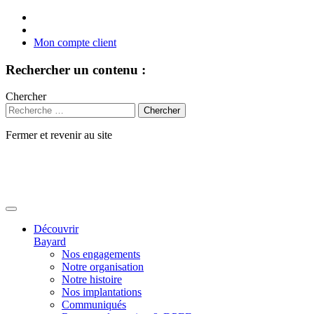
Mon compte client
Rechercher un contenu :
Chercher
Fermer et revenir au site
Aller
au
contenu
Découvrir
Bayard
Nos engagements
Notre organisation
Notre histoire
Nos implantations
Communiqués