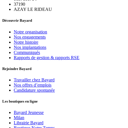
37190
AZAY LE RIDEAU
Découvrir Bayard
Notre organisation
Nos engagements
Notre histoire
Nos implantations
Communiqués
Rapports de gestion & rapports RSE
Rejoindre Bayard
Travailler chez Bayard
Nos offres d’emplois
Candidature spontanée
Les boutiques en ligne
Bayard Jeunesse
Milan
Librairie Bayard
Boutique Notre Temps