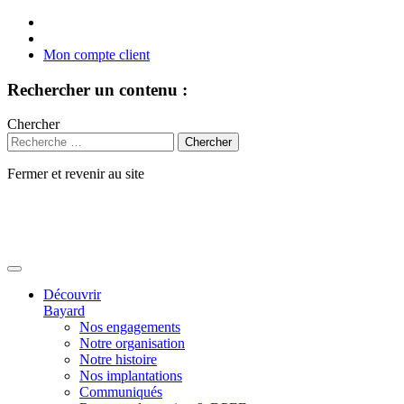
Mon compte client
Rechercher un contenu :
Chercher
Fermer et revenir au site
Aller
au
contenu
Découvrir
Bayard
Nos engagements
Notre organisation
Notre histoire
Nos implantations
Communiqués