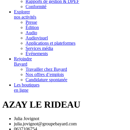
Rapports de gestion & DPEF
Conformité
Explorer
nos activités
Presse
Édition
Audio
Audiovisuel
Applications et plateformes
Services média
Événements
Rejoindre
Bayard
Travailler chez Bayard
Nos offres d’emplois
Candidature spontanée
Les boutiques
en ligne
AZAY LE RIDEAU
Julia Jovignot
julia.jovignot@groupebayard.com
0637106754