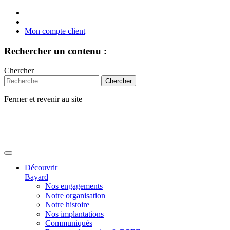
Mon compte client
Rechercher un contenu :
Chercher
Fermer et revenir au site
Aller
au
contenu
Découvrir
Bayard
Nos engagements
Notre organisation
Notre histoire
Nos implantations
Communiqués