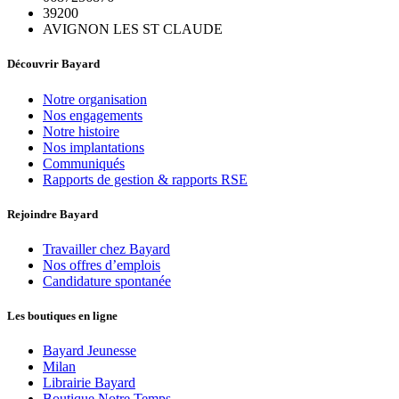
39200
AVIGNON LES ST CLAUDE
Découvrir Bayard
Notre organisation
Nos engagements
Notre histoire
Nos implantations
Communiqués
Rapports de gestion & rapports RSE
Rejoindre Bayard
Travailler chez Bayard
Nos offres d’emplois
Candidature spontanée
Les boutiques en ligne
Bayard Jeunesse
Milan
Librairie Bayard
Boutique Notre Temps