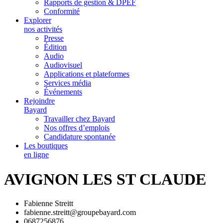
Rapports de gestion & DPEF
Conformité
Explorer
nos activités
Presse
Édition
Audio
Audiovisuel
Applications et plateformes
Services média
Événements
Rejoindre
Bayard
Travailler chez Bayard
Nos offres d’emplois
Candidature spontanée
Les boutiques
en ligne
AVIGNON LES ST CLAUDE
Fabienne Streitt
fabienne.streitt@groupebayard.com
0687256876